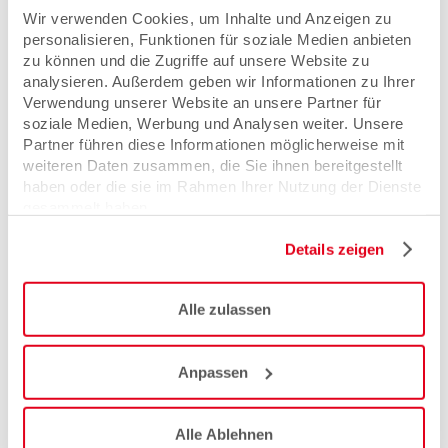
Eine ganz besondere Form der Eigenpräsentation, die
Wir verwenden Cookies, um Inhalte und Anzeigen zu
direkt auf dem Zimmer zum Stöbern einlädt.
personalisieren, Funktionen für soziale Medien anbieten
zu können und die Zugriffe auf unsere Website zu
analysieren. Außerdem geben wir Informationen zu Ihrer
Verwendung unserer Website an unsere Partner für
soziale Medien, Werbung und Analysen weiter. Unsere
Imagemappen
Partner führen diese Informationen möglicherweise mit
Pflichtprogramm für jedes Unternehmen im
Dienstleistungssektor.
weiteren Daten zusammen, die Sie ihnen bereitgestellt
haben oder die sie im Rahmen Ihrer Nutzung der Dienste
gesammelt haben.
Details zeigen
Immobilienmappen
Mit dem richtigen Design Neukunden gewinnen und
Interessenten überzeugen.
Alle zulassen
Anpassen
Individuelle Mappen
Höchste Qualitätsansprüche für Ihre individuellen
Alle Ablehnen
Formate.