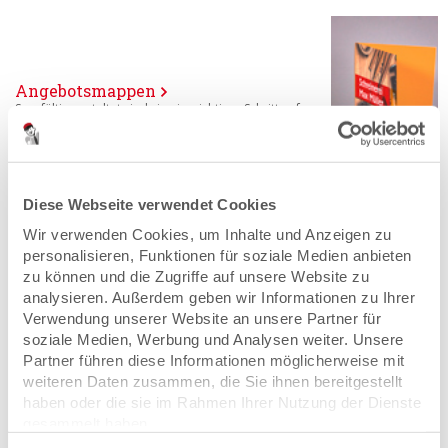
Angebotsmappen
Sorgfältig gestaltet sind sie ein wichtiger Schritt auf
dem Weg zum Verkaufsabschluss.
Diese Webseite verwendet Cookies
Wir verwenden Cookies, um Inhalte und Anzeigen zu
personalisieren, Funktionen für soziale Medien anbieten
Architektenmappen
zu können und die Zugriffe auf unsere Website zu
Der passende Rahmen für Ihre Konzepte.
analysieren. Außerdem geben wir Informationen zu Ihrer
Verwendung unserer Website an unsere Partner für
soziale Medien, Werbung und Analysen weiter. Unsere
Partner führen diese Informationen möglicherweise mit
weiteren Daten zusammen, die Sie ihnen bereitgestellt
Auftragsmappen
haben oder die sie im Rahmen Ihrer Nutzung der Dienste
Funktional gestaltet werden sie allen Anforderungen
gerecht.
gesammelt haben.