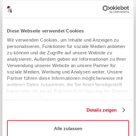
Keine Visitenkartenschlitze
Visitenkartentasche
Diese Webseite verwendet Cookies
bitte wählen
Wir verwenden Cookies, um Inhalte und Anzeigen zu
personalisieren, Funktionen für soziale Medien anbieten
zu können und die Zugriffe auf unsere Website zu
Konfektionierung der Mappen
analysieren. Außerdem geben wir Informationen zu Ihrer
Verwendung unserer Website an unsere Partner für
Mappen plano liefern
soziale Medien, Werbung und Analysen weiter. Unsere
Partner führen diese Informationen möglicherweise mit
weiteren Daten zusammen, die Sie ihnen bereitgestellt
Versand & Verpackung
haben oder die sie im Rahmen Ihrer Nutzung der Dienste
gesammelt haben.
Lieferland
Details zeigen
bitte wählen
Alle zulassen
Versand & Verpackung