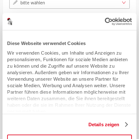
bitte wählen
verschiebbare Abheftvorrichtung
bitte wählen
Diese Webseite verwendet Cookies
Visitenkartentasche
Wir verwenden Cookies, um Inhalte und Anzeigen zu
personalisieren, Funktionen für soziale Medien anbieten
bitte wählen
zu können und die Zugriffe auf unsere Website zu
analysieren. Außerdem geben wir Informationen zu Ihrer
Verwendung unserer Website an unsere Partner für
Konfektionierung der Mappen
soziale Medien, Werbung und Analysen weiter. Unsere
Partner führen diese Informationen möglicherweise mit
Mappen plano liefern
weiteren Daten zusammen, die Sie ihnen bereitgestellt
haben oder die sie im Rahmen Ihrer Nutzung der Dienste
gesammelt haben.
Versand & Verpackung
Details zeigen
Lieferland