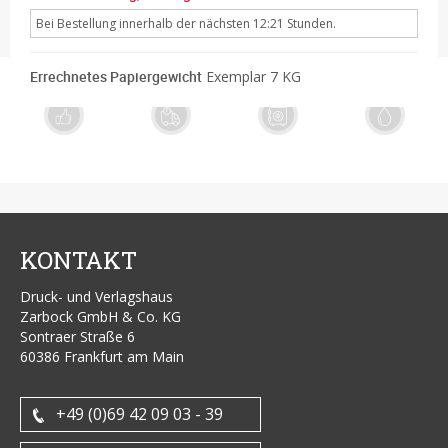
Bei Bestellung innerhalb der nächsten 12:21 Stunden.
Errechnetes Papiergewicht
Exemplar 7 KG
Exzellente
Schnelle
Sichere
Ökologische
Qualität
Lieferung
Zahlung
Produktion
KONTAKT
Druck- und Verlagshaus
Zarbock GmbH & Co. KG
Sontraer Straße 6
60386 Frankfurt am Main
+49 (0)69 42 09 03 - 39