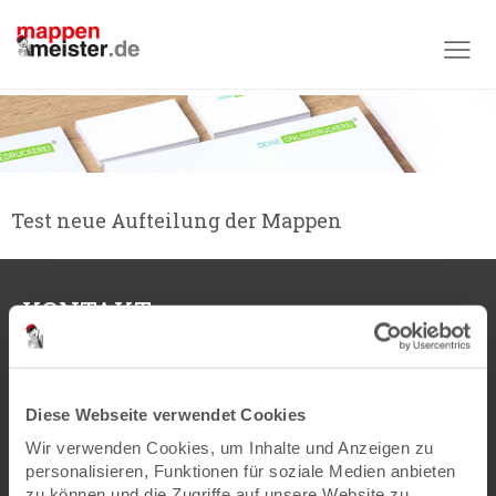
Produktübersicht
Format
Format A4
A4 Mit Füllhöhe
Test neue Aufteilung der Mappen
KONTAKT
Druck- und Verlagshaus
Zarbock GmbH & Co. KG
Sontraer Straße 6
Diese Webseite verwendet Cookies
60386 Frankfurt am Main
Wir verwenden Cookies, um Inhalte und Anzeigen zu
personalisieren, Funktionen für soziale Medien anbieten
+49 (0)69 42 09 03 - 39
zu können und die Zugriffe auf unsere Website zu