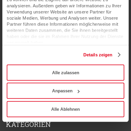
analysieren. Außerdem geben wir Informationen zu Ihrer
shop@mappenmeister.de
Verwendung unserer Website an unsere Partner für
soziale Medien, Werbung und Analysen weiter. Unsere
INFORMATIONEN
Partner führen diese Informationen möglicherweise mit
weiteren Daten zusammen, die Sie ihnen bereitgestellt
haben oder die sie im Rahmen Ihrer Nutzung der Dienste
FAQ & Begriffserklärungen
gesammelt haben.
Zusatzartikel für Ihre Mappen
Details zeigen
Vorschläge & Beispiele unserer Mappen
Zahlungsarten
Newsletter
Alle zulassen
Datenschutzbestimmungen
Kontakt
Anpassen
AGB
Alle Ablehnen
KATEGORIEN