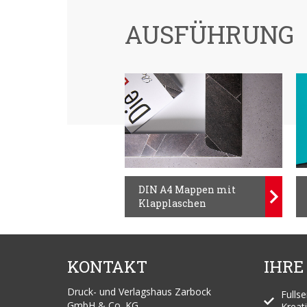
AUSFÜHRUNG
DIN A4 Mappen mit
Klapplaschen
KONTAKT
IHRE
Druck- und Verlagshaus Zarbock
Fulls
GmbH & Co. KG
Kreati