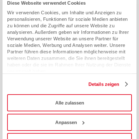
Diese Webseite verwendet Cookies
Wir verwenden Cookies, um Inhalte und Anzeigen zu
personalisieren, Funktionen für soziale Medien anbieten
zu können und die Zugriffe auf unsere Website zu
analysieren. Außerdem geben wir Informationen zu Ihrer
• Format: 220 x 305 mm
Verwendung unserer Website an unsere Partner für
• 5 mm Füllhöhe
soziale Medien, Werbung und Analysen weiter. Unsere
Partner führen diese Informationen möglicherweise mit
Mappe Mannheim
weiteren Daten zusammen, die Sie ihnen bereitgestellt
haben oder die sie im Rahmen Ihrer Nutzung der Dienste
gesammelt haben.
Details zeigen
Alle zulassen
Anpassen